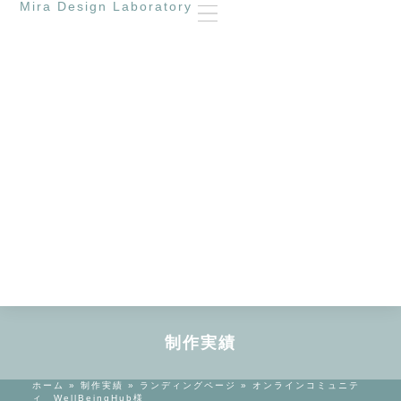
Mira Design Laboratory
制作実績
ホーム
»
制作実績
»
ランディングページ
»
オンラインコミュニテ
ィ WellBeingHub様